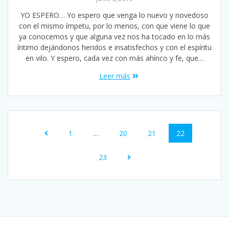
YO ESPERO… Yo espero que venga lo nuevo y novedoso
con el mismo ímpetu, por lo menos, con que viene lo que
ya conocemos y que alguna vez nos ha tocado en lo más
íntimo dejándonos heridos e insatisfechos y con el espíritu
en vilo. Y espero, cada vez con más ahínco y fe, que…
Leer más
Navegación
Página
Página
Página
Página
1
…
20
21
22
de
Página
entradas
23