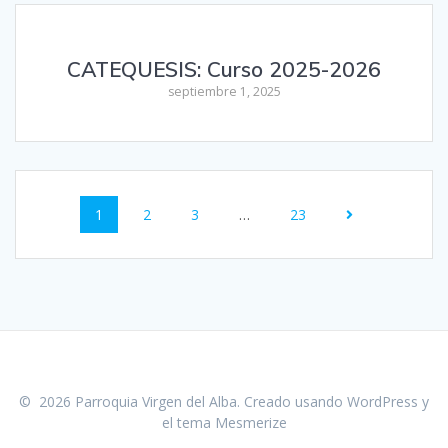
CATEQUESIS: Curso 2025-2026
septiembre 1, 2025
Navegación
Página
Página
Página
Página
1
2
3
…
23
de
entradas
© 2026 Parroquia Virgen del Alba. Creado usando WordPress y
el
tema Mesmerize