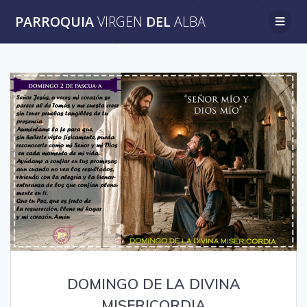
Saltar
PARROQUIA
VIRGEN
DEL
ALBA
al
contenido
DOMINGO DE LA DIVINA
MISERICORDIA