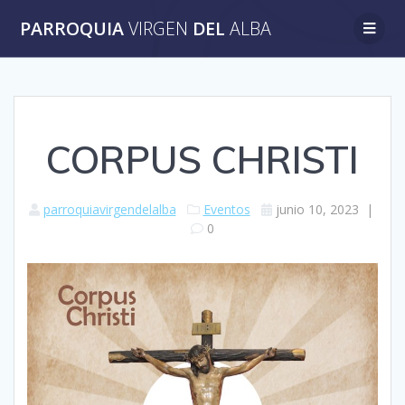
Saltar
PARROQUIA
VIRGEN
DEL
ALBA
al
contenido
CORPUS CHRISTI
parroquiavirgendelalba
Eventos
junio 10, 2023
|
0