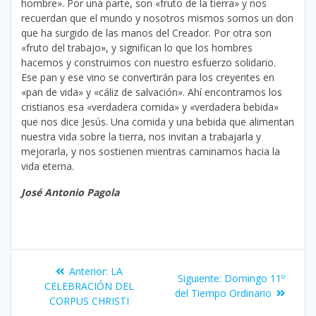
hombre». Por una parte, son «fruto de la tierra» y nos
recuerdan que el mundo y nosotros mismos somos un don
que ha surgido de las manos del Creador. Por otra son
«fruto del trabajo», y significan lo que los hombres
hacemos y construimos con nuestro esfuerzo solidario.
Ese pan y ese vino se convertirán para los creyentes en
«pan de vida» y «cáliz de salvación». Ahí encontramos los
cristianos esa «verdadera comida» y «verdadera bebida»
que nos dice Jesús. Una comida y una bebida que alimentan
nuestra vida sobre la tierra, nos invitan a trabajarla y
mejorarla, y nos sostienen mientras caminamos hacia la
vida eterna.
José Antonio Pagola
Navegación
Entrada
Anterior:
LA
Siguiente
Siguiente:
Domingo 11º
de
anterior:
CELEBRACIÓN DEL
entrada:
del Tiempo Ordinario
CORPUS CHRISTI