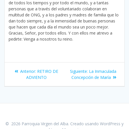
de todos los tiempos y por todo el mundo, y a tantas
personas que a través del voluntariado colaboran en
multitud de ONG, y a los padres y madres de familia que lo
dan todo siempre, y a la inmensidad de buenas personas
que hacen que cada día el mundo sea un poco mejor.
Gracias, Señor, por todos ellos. Y con ellos me atrevo a
pedirte: Venga a nosotros tu reino.
Navegación
Entrada
Siguiente
Anterior:
RETIRO DE
Siguiente:
La Inmaculada
de
anterior:
entrada:
ADVIENTO
Concepción de María
entradas
© 2026 Parroquia Virgen del Alba. Creado usando WordPress y