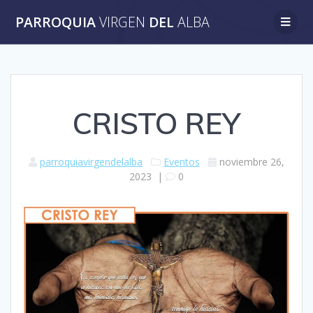
Saltar
PARROQUIA
VIRGEN
DEL
ALBA
al
contenido
CRISTO REY
parroquiavirgendelalba
Eventos
noviembre 26,
2023
|
0