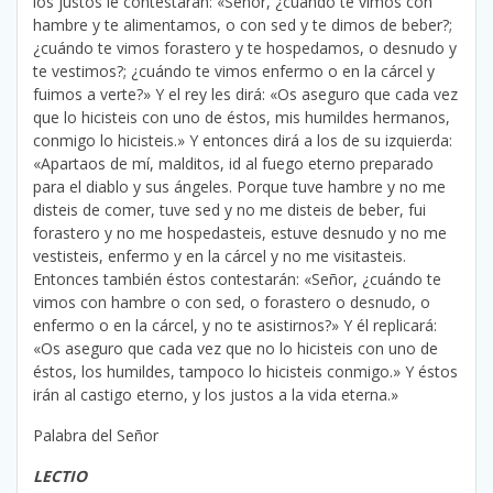
los justos le contestarán: «Señor, ¿cuándo te vimos con
hambre y te alimentamos, o con sed y te dimos de beber?;
¿cuándo te vimos forastero y te hospedamos, o desnudo y
te vestimos?; ¿cuándo te vimos enfermo o en la cárcel y
fuimos a verte?» Y el rey les dirá: «Os aseguro que cada vez
que lo hicisteis con uno de éstos, mis humildes hermanos,
conmigo lo hicisteis.» Y entonces dirá a los de su izquierda:
«Apartaos de mí, malditos, id al fuego eterno preparado
para el diablo y sus ángeles. Porque tuve hambre y no me
disteis de comer, tuve sed y no me disteis de beber, fui
forastero y no me hospedasteis, estuve desnudo y no me
vestisteis, enfermo y en la cárcel y no me visitasteis.
Entonces también éstos contestarán: «Señor, ¿cuándo te
vimos con hambre o con sed, o forastero o desnudo, o
enfermo o en la cárcel, y no te asistirnos?» Y él replicará:
«Os aseguro que cada vez que no lo hicisteis con uno de
éstos, los humildes, tampoco lo hicisteis conmigo.» Y éstos
irán al castigo eterno, y los justos a la vida eterna.»
Palabra del Señor
LECTIO