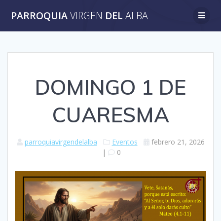
Saltar
PARROQUIA
VIRGEN
DEL
ALBA
al
contenido
DOMINGO 1 DE
CUARESMA
parroquiavirgendelalba
Eventos
febrero 21, 2026
|
0