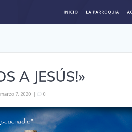
INICIO
LA PARROQUIA
A
S A JESÚS!»
marzo 7, 2020
|
0