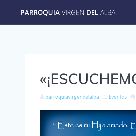
Saltar
al
PARROQUIA
VIRGEN
DEL
ALBA
contenido
«¡ESCUCHEMO
parroquiavirgendelalba
Eventos